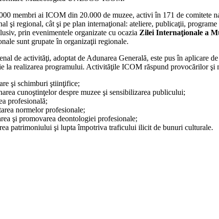
000 membri ai ICOM din 20.000 de muzee, activi în 171 de comitete națion
nal şi regional, cât şi pe plan internaţional: ateliere, publicaţii, progr
lusiv, prin evenimentele organizate cu ocazia
Zilei Internaţionale a M
onale sunt grupate în organizaţii regionale.
enal de activităţi, adoptat de Adunarea Generală, este pus în aplicare de
ie la realizarea programului. Activităţile ICOM răspund provocărilor şi ne
re şi schimburi ştiinţifice;
area cunoştinţelor despre muzee şi sensibilizarea publicului;
ea profesională;
tarea normelor profesionale;
area şi promovarea deontologiei profesionale;
rea patrimoniului şi lupta împotriva traficului ilicit de bunuri culturale.