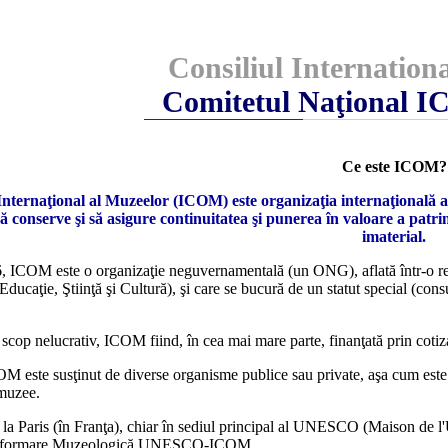
Consiliul Internation
Comitetul Naţional 
Ce este ICOM?
Internaţional al Muzeelor (ICOM) este organizaţia internaţională a 
 conserve şi să asigure continuitatea şi punerea în valoare a patrimo
imaterial.
6, ICOM este o organizaţie neguvernamentală (un ONG), aflată într-o r
Educaţie, Ştiinţă şi Cultură), şi care se bucură de un statut special (con
 scop nelucrativ, ICOM fiind, în cea mai mare parte, finanţată prin cotiza
OM este susţinut de diverse organisme publice sau private, aşa cum e
 muzee.
 la Paris (în Franţa), chiar în sediul principal al UNESCO (Maison de
Informare Muzeologică UNESCO-ICOM.