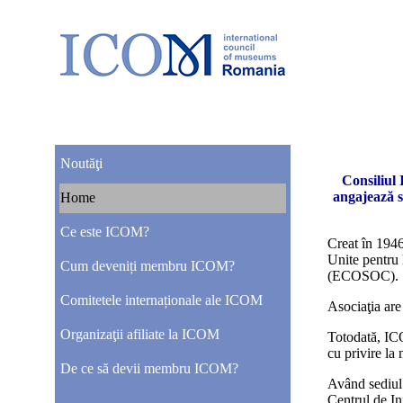
Noutăţi
Consiliul 
angajează să
Home
Ce este ICOM?
Creat în 194
Unite pentru 
Cum deveniți membru ICOM?
(ECOSOC).
Comitetele internaționale ale ICOM
Asociaţia are
Organizaţii afiliate la ICOM
Totodată, IC
cu privire la
De ce să devii membru ICOM?
Având sediul
Centrul de 