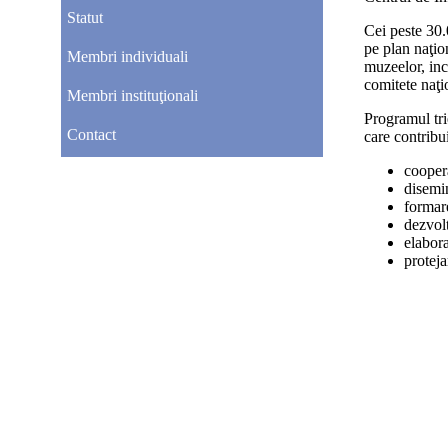
Statut
Cei peste 30.
pe plan naţio
Membri individuali
muzeelor, inc
comitete naţi
Membri instituţionali
Programul tri
Contact
care contribu
coopera
disemin
formar
dezvol
elabor
proteja