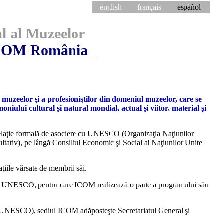
english
français
español
al al Muzeelor
ICOM România
muzeelor şi a profesioniştilor din domeniul muzeelor, care se
niului cultural şi natural mondial, actual şi viitor, material şi
elaţie formală de asociere cu UNESCO (Organizaţia Naţiunilor
sultativ), pe lângă Consiliul Economic şi Social al Naţiunilor Unite
ţiile vărsate de membrii săi.
ste UNESCO, pentru care ICOM realizează o parte a programului său
 l'UNESCO), sediul ICOM adăposteşte Secretariatul General şi